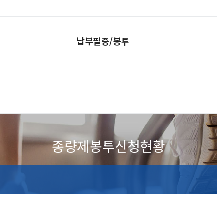
개
납부필증/봉투