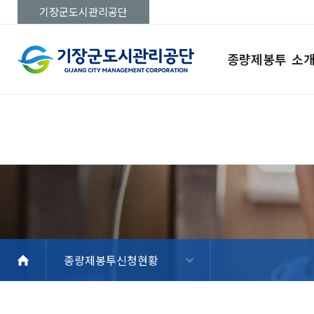
기장군도시관리공단
종량제봉투 소
종량제봉투신청현황
종량제봉투 소개
납부필증/봉투
주문하기
종량제봉투신청현황